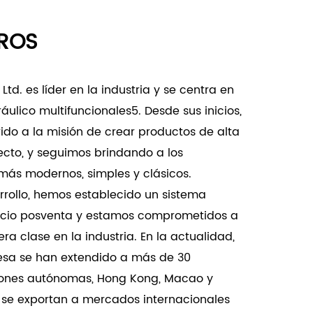
lación versátiles:
ROS
nos especializados o instalaciones que
 espaciales únicas.
instalaciones industriales, edificios
td. es líder en la industria y se centra en
arquitectónicos donde las puertas
ráulico multifuncionales5. Desde sus inicios,
.
do a la misión de crear productos de alta
o pesado:
fecto, y seguimos brindando a los
tipo MF es adecuada para puertas de alta
ás modernos, simples y clásicos.
s de madera maciza o metal, y proporciona un
rollo, hemos establecido un sistema
ncia operativa.
vicio posventa y estamos comprometidos a
as demandas de áreas de alto tránsito,
a clase en la industria. En la actualidad,
miento suave y seguro de la puerta durante
esa se han extendido a más de 30
giones autónomas, Hong Kong, Macao y
po MF destaca por su diseño innovador,
 se exportan a mercados internacionales
endimiento excepcional en instalaciones de