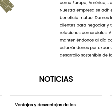
como Europa, América, Jap
puertas especializadas.
Nuestra empresa se adhie
alta capacidad de carga, 
beneficio mutuo. Damos l
diseñadores e instaladore
clientes para negociar y 
eficiencia espacial y ope
relaciones comerciales. 
manteniéndonos al día c
esforzándonos por expand
desarrollo sostenible de 
NOTICIAS
Ventajas y desventajas de las