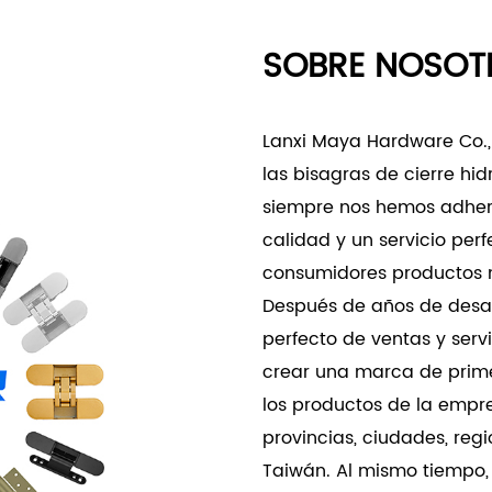
- Configuraciones de insta
SOBRE NOSOT
- Ideal para uso en entor
requieren configuraciones
- Comúnmente utilizado en 
Lanxi Maya Hardware Co., L
comerciales y proyectos 
las bisagras de cierre hid
resistentes son esenciales
siempre nos hemos adheri
- Aplicaciones de servici
calidad y un servicio per
- La bisagra desplazada 
consumidores productos m
resistencia, incluidas la
Después de años de desar
soporte confiable y eficie
perfecto de ventas y ser
- Cumple con las riguros
crear una marca de primer
garantizando un funciona
los productos de la empr
toda su vida útil.
provincias, ciudades, re
La bisagra desplazada ti
Taiwán. Al mismo tiempo,
construcción robusta y r