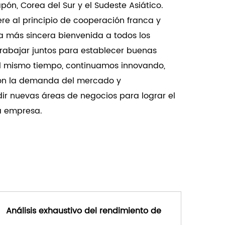
ón, Corea del Sur y el Sudeste Asiático.
 Con sus capacidades de compensación y
re al principio de cooperación franca y
nuestra bisagra ofrece a arquitectos,
a más sincera bienvenida a todos los
s una solución versátil para lograr una
trabajar juntos para establecer buenas
rativa óptima.
Al mismo tiempo, continuamos innovando,
on la demanda del mercado y
ir nuevas áreas de negocios para lograr el
la empresa.
Análisis exhaustivo del rendimiento de