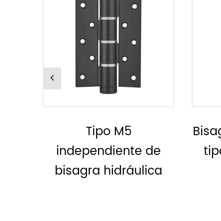
Bisagra hidráulica, sin
Bi
de
tipo MH derecho o
ica
izquierdo