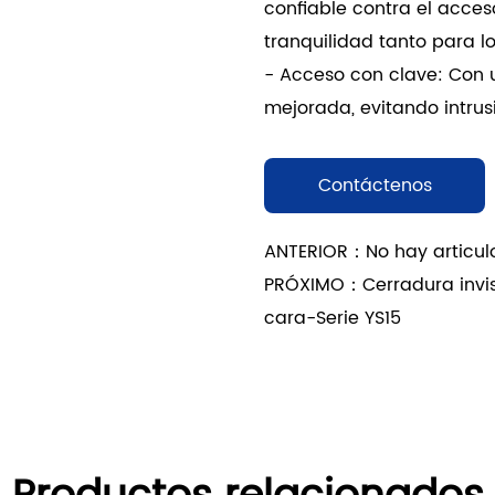
confiable contra el acces
tranquilidad tanto para l
- Acceso con clave: Con 
mejorada, evitando intru
tranquilidad. Su diseño r
entorno.
Contáctenos
3. Versatilidad:
- Uso multifuncional: la 
ANTERIOR：No hay articulo
lo que la hace versátil p
PRÓXIMO：Cerradura invisi
residenciales como comer
cara-Serie YS15
- Amplia gama de aplicac
puertas y ventanas, se a
arquitectónicos, atendie
los clientes.
Características del produ