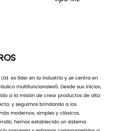
: disponible en múltiples estilos y
rmite a los clientes elegir la cerradura
 su decoración interior y sus preferencias
: ya sea para entornos contemporáneos o
 opción de estilo que se adapta a cada gusto
ROS
s
td. es líder en la industria y se centra en
deal para proteger puertas y ventanas
ráulico multifuncionales5. Desde sus inicios,
95 garantiza la seguridad de las familias y
do a la misión de crear productos de alta
sólidas características de seguridad.
fecto, y seguimos brindando a los
u diseño moderno realza la estética general
ás modernos, simples y clásicos.
dose a la perfección con la decoración
rollo, hemos establecido un sistema
vicio posventa y estamos comprometidos a