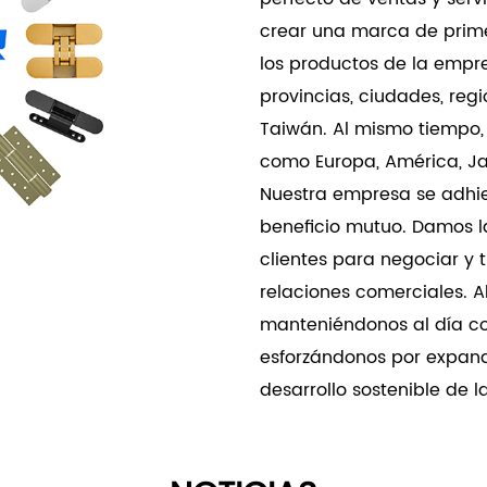
- Ambientes Comerciales
crear una marca de primer
- Edificios de oficinas: p
los productos de la empr
para oficinas, salas de re
provincias, ciudades, re
edificios comerciales.
Taiwán. Al mismo tiempo,
- Espacios Comerciales: 
como Europa, América, Jap
entornos minoristas, sal
Nuestra empresa se adhie
garantizando una experie
beneficio mutuo. Damos l
La cerradura invisible de 
clientes para negociar y 
de la serie YS95 ofrece u
relaciones comerciales. 
estilo y funcionalidad. Co
manteniéndonos al día c
calidad y aplicaciones ve
esforzándonos por expand
mejorar las medidas de s
desarrollo sostenible de 
atractivo visual de cualq
residenciales como comer
protección superior y arm