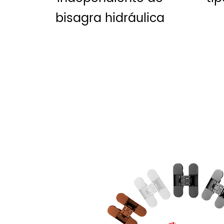
ica
izquierdo