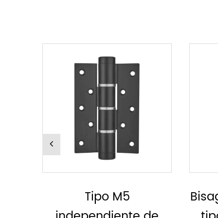
Bisagra hidráulica, sin
Bi
de
tipo MH derecho o