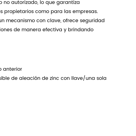
o no autorizado, lo que garantiza
os propietarios como para las empresas.
un mecanismo con clave, ofrece seguridad
siones de manera efectiva y brindando
obusto garantiza confiabilidad en cualquier
serie YS95 combina estética con practicidad,
 anterior
ara diversas aplicaciones tanto en entornos
ble de aleación de zinc con llave/una sola
ciales.
iones: Adecuado para diferentes estilos de
dapta perfectamente a diversos diseños
ndo a un amplio espectro de necesidades de
cto