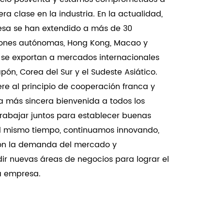
:
a clase en la industria. En la actualidad,
roporciona soluciones de seguridad confiables
esa se han extendido a más de 30
uniones y otras áreas restringidas dentro de
giones autónomas, Hong Kong, Macao y
 se exportan a mercados internacionales
Mejora las medidas de seguridad en
ón, Corea del Sur y el Sudeste Asiático.
vaguardando mercancías valiosas y
re al principio de cooperación franca y
ncia de compra segura para los clientes.
a más sincera bienvenida a todos los
aleación de zinc con llave y una sola cara
trabajar juntos para establecer buenas
na combinación sofisticada de seguridad,
Al mismo tiempo, continuamos innovando,
n su diseño innovador, materiales de alta
on la demanda del mercado y
rsátiles, es una excelente opción para
ir nuevas áreas de negocios para lograr el
eguridad y al mismo tiempo mantener el
la empresa.
uier espacio. Ideal tanto para entornos
ciales, esta cerradura garantiza una
onía estética, lo que la convierte en una