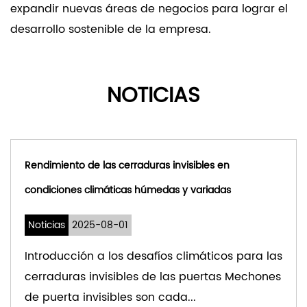
expandir nuevas áreas de negocios para lograr el
desarrollo sostenible de la empresa.
NOTICIAS
las cerraduras invisibles en
Ventajas y desv
imáticas húmedas y variadas
las puertas ver
seguridad mod
-08-01
Noticias
2025
a los desafíos climáticos para las
nvisibles de las puertas Mechones
Introducción 
isibles son cada...
puertas y las